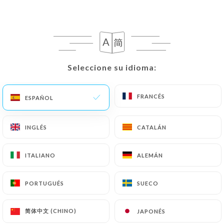
VAL Agua sin gas o con gas
20cl
50cl
100cl
2.00€
3.00€
4.00€
St Amand agua sin gas o con gas
2.00€
3.00€
4.00€
Seleccione su idioma:
Seleccione su idioma:
Suplemento de jarabe
FRANCÉS
FRANCÉS
ESPAÑOL
ESPAÑOL
0.20€
INGLÉS
INGLÉS
CATALÁN
CATALÁN
ITALIANO
ITALIANO
ALEMÁN
ALEMÁN
CON PRESIÓN
PORTUGUÉS
PORTUGUÉS
SUECO
SUECO
25cl
50cl
Loic raison - sidra dulce - 3%
简体中文 (CHINO)
简体中文 (CHINO)
JAPONÉS
JAPONÉS