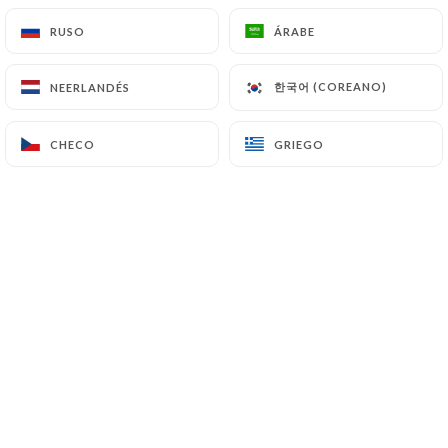
Sidra dulce afrutada ecológica
RUSO
RUSO
ÁRABE
ÁRABE
4.00€
7.00€
Hirondela - IPA BIO - 6%
한국어 (COREANO)
한국어 (COREANO)
NEERLANDÉS
NEERLANDÉS
API de la costa oeste. Cerveza caramelizada con
notas de mango y lavanda.
CHECO
CHECO
GRIEGO
GRIEGO
4.00€
7.00€
Hirondelle - La Grisette - 4%
Cerveza Rubia Amarga
3.50€
6.00€
Brasserie Duyck - La Bise - 4%
Cerveza rubia artesanal ligera
3.00€
5.00€
Brasserie Duyck - La Bise Ardente - 4%