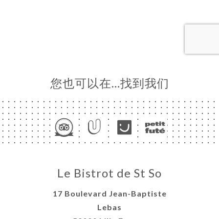
页
订
库
价
单
系
您也可以在…找到我们
Le Bistrot de St So
17 Boulevard Jean-Baptiste
Lebas