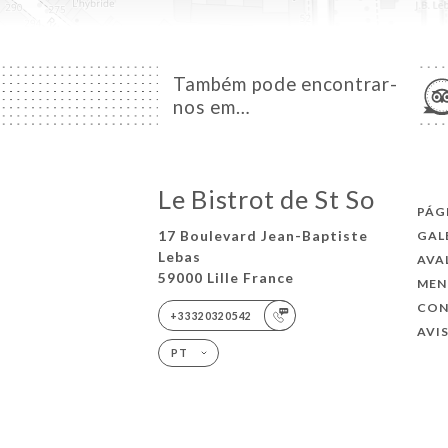
Também pode encontrar-
nos em…
Le Bistrot de St So
PÁG
17 Boulevard Jean-Baptiste
GAL
Lebas
AVA
59000 Lille France
MEN
CO
+33320320542
AVI
PT